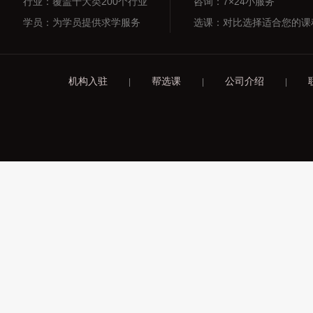
行业：覆盖十大类200个行业
咨询：7×24小服务
学员：为学员提供求学服务
选课：对比选择适合您的课
机构入驻
帮选课
公司介绍
|
|
|