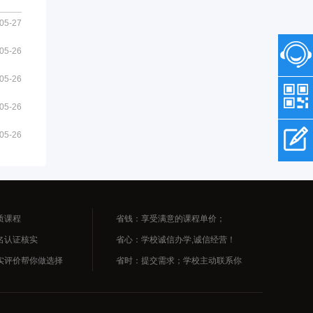
05-27
05-26
05-26
05-26
05-26
质课程
省钱：享受满意的课程单价；
名认证核实
省心：学校诚信办学,诚信经营！
实评价帮你做选择
省时：提交需求；学校主动联系你