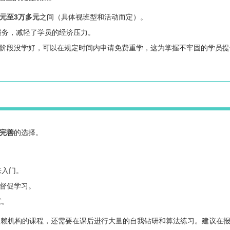
万元至3万多元
之间（具体视班型和活动而定）。
服务，减轻了学员的经济压力。
个阶段没学好，可以在规定时间内申请免费重学，这为掌握不牢固的学员提
完善
的选择。
来入门。
来督促学习。
扰。
赖机构的课程，还需要在课后进行大量的自我钻研和算法练习。建议在