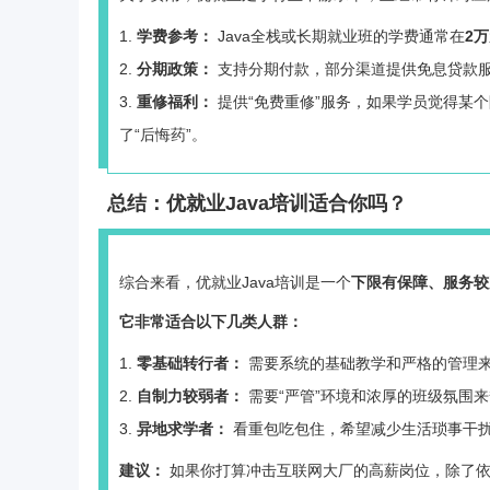
学费参考：
Java全栈或长期就业班的学费通常在
2
分期政策：
支持分期付款，部分渠道提供免息贷款
重修福利：
提供“免费重修”服务，如果学员觉得某
了“后悔药”。
总结：优就业Java培训适合你吗？
综合来看，优就业Java培训是一个
下限有保障、服务较
它非常适合以下几类人群：
零基础转行者：
需要系统的基础教学和严格的管理
自制力较弱者：
需要“严管”环境和浓厚的班级氛围
异地求学者：
看重包吃包住，希望减少生活琐事干
建议：
如果你打算冲击互联网大厂的高薪岗位，除了依